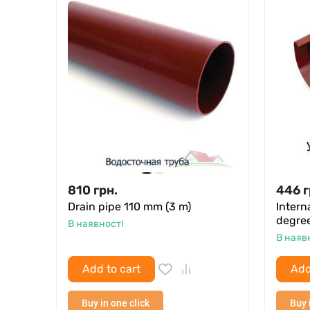
810
грн.
446
г
Drain pipe 110 mm (3 m)
Intern
degree
В наявності
В наяв
Add to cart
Add
Buy in one click
Buy 