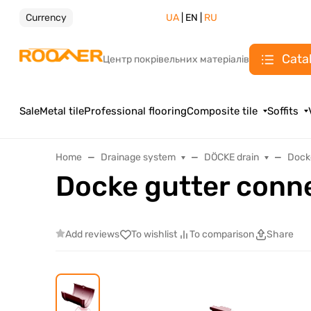
Currency
UA
| EN |
RU
Cata
Центр покрівельних матеріалів
Sale
Metal tile
Professional flooring
Composite tile
Soffits
Home
Drainage system
DÖCKE drain
Dock
Docke gutter conn
Add reviews
To wishlist
To comparison
Share