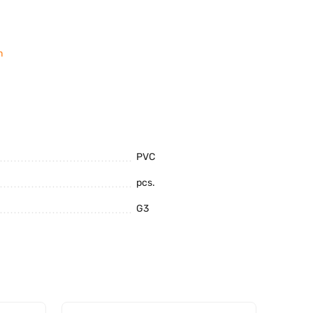
m
PVC
pcs.
G3