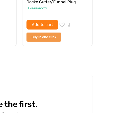
Docke Gutter/Funnel Plug
Dock
В наявності
В ная
Add to cart
Ad
Buy in one click
Buy
the first.