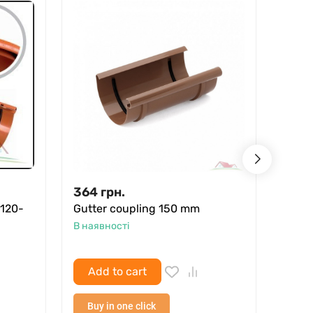
364
грн.
150
 120-
Gutter coupling 150 mm
Gutte
В наявності
В ная
Add to cart
Ad
Buy in one click
Buy