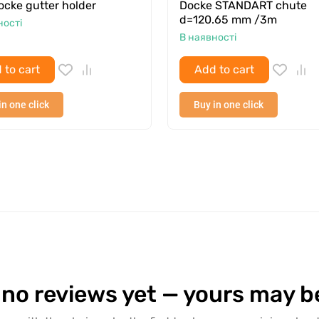
cke gutter holder
Docke STANDART chute
d=120.65 mm /3m
ності
В наявності
 to cart
Add to cart
in one click
Buy in one click
 no reviews yet — yours may be 