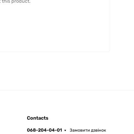
 this product.
ROOFER
Contacts
AI помічник
068-204-04-01
Замовити дзвінок