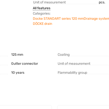
Unit of measurement
pcs.
All features
Categories:
Docke STANDART series 120 mm
Drainage syste
DÖCKE drain
125 mm
Coating
Gutter connector
Unit of measurement
10 years
Flammability group