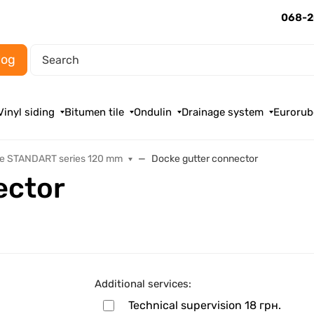
068-2
log
Vinyl siding
Bitumen tile
Ondulin
Drainage system
Eurorub
e STANDART series 120 mm
Docke gutter connector
ector
Additional services:
Technical supervision
18 грн.