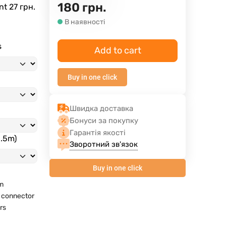
180
грн.
ent
27 грн.
В наявності
s
Add to cart
Buy in one click
Швидка доставка
Бонуси за покупку
Гарантія якості
3.5m)
Зворотний зв'язок
Buy in one click
m
 connector
rs