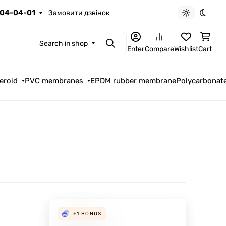
04-04-01
Замовити дзвінок
Light theme
Dark t
Search in shop
Search
Enter
Compare
Wishlist
Cart
eroid
PVC membranes
EPDM rubber membrane
Polycarbonat
+1
BONUS