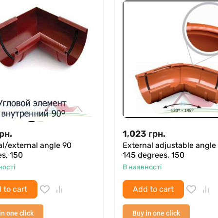
рн.
1,023
грн.
al/external angle 90
External adjustable angle
s, 150
145 degrees, 150
ності
В наявності
 to cart
Add to cart
in one click
Buy in one click