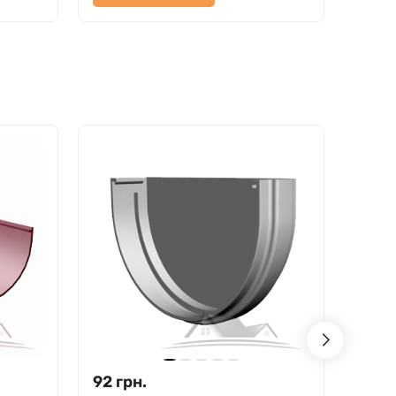
92
грн.
127.