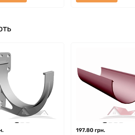
ють
н.
197.80
грн.